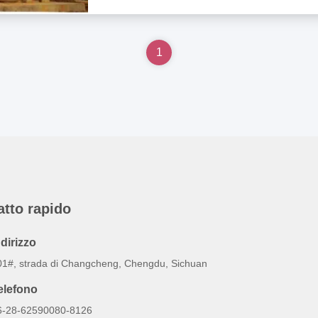
1
atto rapido
ndirizzo
01#, strada di Changcheng, Chengdu, Sichuan
elefono
6-28-62590080-8126