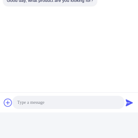
Good day, what product are you looking for?
Contatto rapido
Indirizzo
201#, strada di Changcheng, Chengdu, Sichuan
Telefono
86-28-62590080-8126
E-mail
robb.hu@allygas.com
Politica sulla privacy
|
Mappa del sito
| La Cina va bene.
Qualità Impianto di produzione dell'idrogeno Fornitore. 2019-