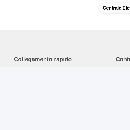
Centrale Elet
Collegamento rapido
Cont
Casa.
I
2
Su Di Noi
T
Prodotti
8
Video
E
Notizie
r
Casi