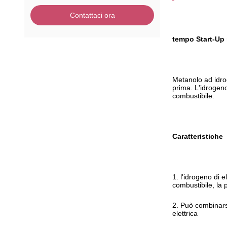
Contattaci ora
tempo Start-Up r
Metanolo ad idrog
prima. L'idrogeno
combustibile.
Caratteristiche
1.
l'idrogeno di e
combustibile, la 
2.
Può combinarsi
elettrica