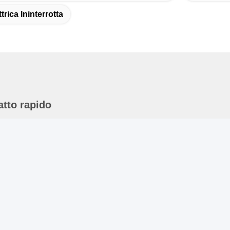
trica Ininterrotta
atto rapido
ndirizzo
01#, strada di Changcheng, Chengdu, Sichuan
elefono
6-28-62590080-8126
-mail
obb.hu@allygas.com