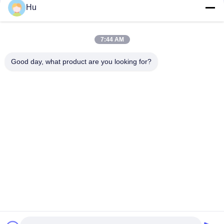
Hu
7:44 AM
Good day, what product are you looking for?
Tag:
Pianta Di Purificazione Del Biogas
Migliorando Biogas Al Biomethane
Biogas Che Migliora Pianta