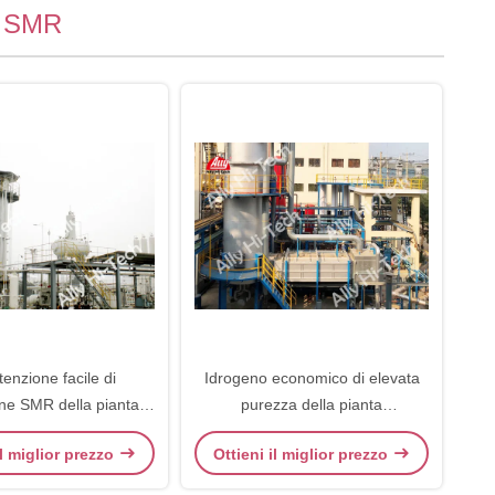
di SMR
enzione facile di
Idrogeno economico di elevata
ne SMR della pianta
purezza della pianta
onomica dell'idrogeno
dell'idrogeno della disposizione
il miglior prezzo
Ottieni il miglior prezzo
compatta SMR fino ad un
massimo di 99,9999%