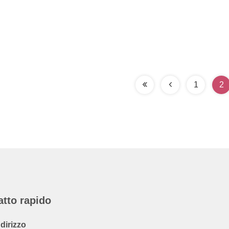
1
2
atto rapido
ndirizzo