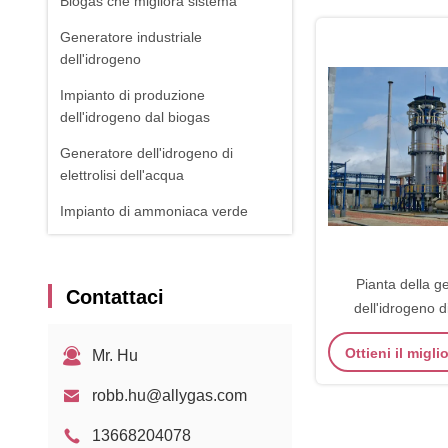
Biogas che migliora sistema
Generatore industriale
dell'idrogeno
Impianto di produzione
dell'idrogeno dal biogas
Generatore dell'idrogeno di
elettrolisi dell'acqua
Impianto di ammoniaca verde
Pianta della g
Contattaci
dell'idrogeno d
rigenerazione di 
Ottieni il migl
Mr. Hu
natura
robb.hu@allygas.com
13668204078