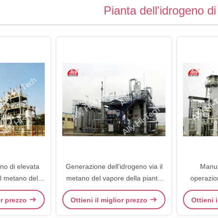
Pianta dell'idrogeno 
eno di elevata
Generazione dell'idrogeno via il
Manut
l metano del
metano del vapore della pianta
operazio
ma tecnologia
dell'idrogeno di SMR che riforma
stabile ec
ior prezzo
Ottieni il miglior prezzo
Ottieni 
tecnologia