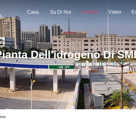
Casa.
Su Di Noi
Prodotti
Video
Ev
Pianta Dell'idrogeno Di SM
line