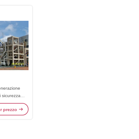
enerazione
i sicurezza
vapore del gas
ior prezzo
le